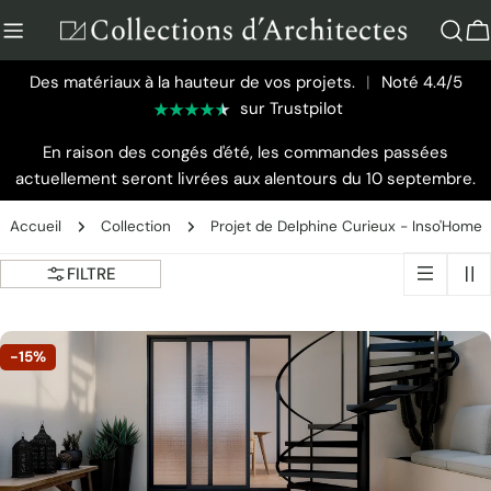
Aller
au
P
contenu
Des matériaux à la hauteur de vos projets.
|
Noté 4.4/5
sur Trustpilot
En raison des congés d'été, les commandes passées
actuellement seront livrées aux alentours du 10 septembre.
Accueil
Collection
Projet de Delphine Curieux - Inso'Home
FILTRE
-15%