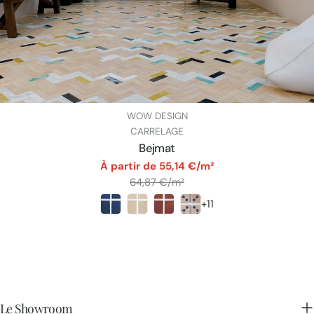
FOURNISSEUR:
WOW DESIGN
TAPER:
CARRELAGE
Bejmat
par
À partir de 55,14 €/m²
Prix
64,87 €/m²
+11
unitaire
Le Showroom