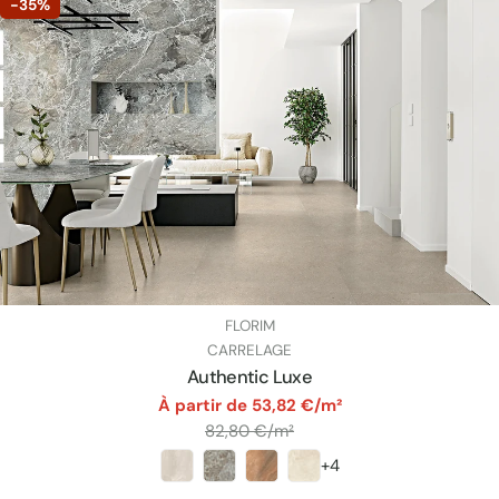
-35%
FOURNISSEUR:
FLORIM
TAPER:
CARRELAGE
Authentic Luxe
par
À partir de 53,82 €/m²
Prix
82,80 €/m²
+4
unitaire