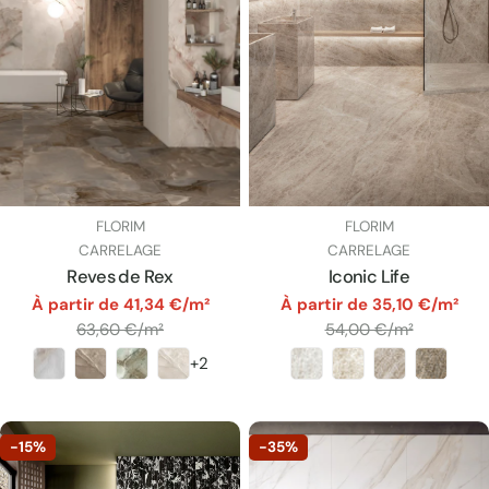
FOURNISSEUR:
FOURNISSEUR:
FLORIM
FLORIM
TAPER:
TAPER:
CARRELAGE
CARRELAGE
Reves de Rex
Iconic Life
par
par
À partir de 41,34 €/m²
À partir de 35,10 €/m²
Prix
Prix
63,60 €/m²
54,00 €/m²
+2
unitaire
unitaire
-15%
-35%