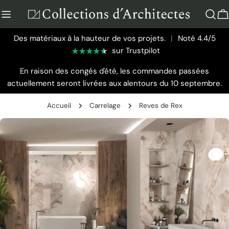
Aller
au
P
contenu
Des matériaux à la hauteur de vos projets.
|
Noté 4.4/5
sur Trustpilot
En raison des congés d'été, les commandes passées
actuellement seront livrées aux alentours du 10 septembre.
Accueil
Carrelage
Reves de Rex
Passer
aux
informations
sur
le
produit
Ouvrir le média 0 en mode modal