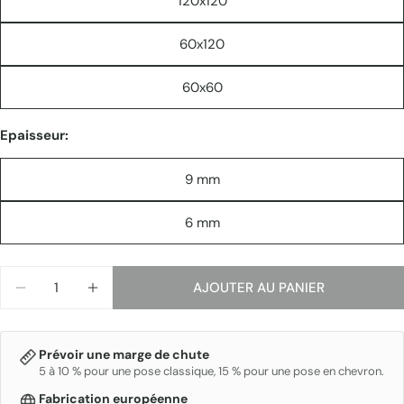
120x120
60x120
Les champs marqués * sont obligatoires.
60x60
ENVOYER
Epaisseur:
9 mm
6 mm
Quantité
AJOUTER AU PANIER
DIMINUER LA QUANTITÉ POUR REVES DE REX
AUGMENTER LA QUANTITÉ POUR REVES 
Prévoir une marge de chute
5 à 10 % pour une pose classique, 15 % pour une pose en chevron.
Fabrication européenne