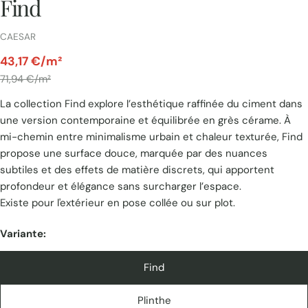
Find
FOURNISSEUR:
CAESAR
par
43,17 €/m²
Prix
71,94 €/m²
La collection Find explore l’esthétique raffinée du ciment dans
unitaire
une version contemporaine et équilibrée en grès cérame. À
mi-chemin entre minimalisme urbain et chaleur texturée, Find
propose une surface douce, marquée par des nuances
subtiles et des effets de matière discrets, qui apportent
profondeur et élégance sans surcharger l’espace.
Existe pour l'extérieur en pose collée ou sur plot.
Variante:
Find
Plinthe