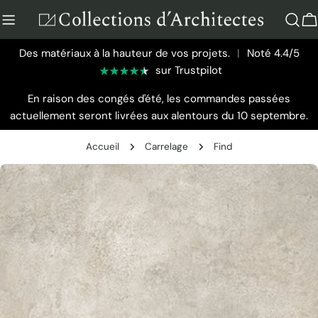
Aller
au
P
contenu
Des matériaux à la hauteur de vos projets.
|
Noté 4.4/5
sur Trustpilot
En raison des congés d'été, les commandes passées
actuellement seront livrées aux alentours du 10 septembre.
Accueil
Carrelage
Find
Passer
aux
informations
sur
le
produit