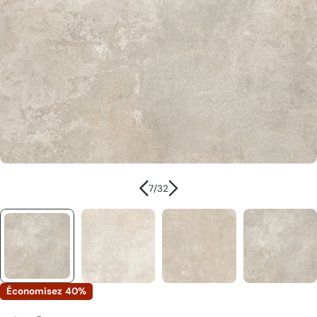
Ouvrir le média 6 en mode modal
7
/
32
Économisez
40%