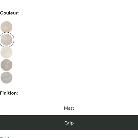
Couleur:
Finition:
Matt
Grip
Poser une question
Votre