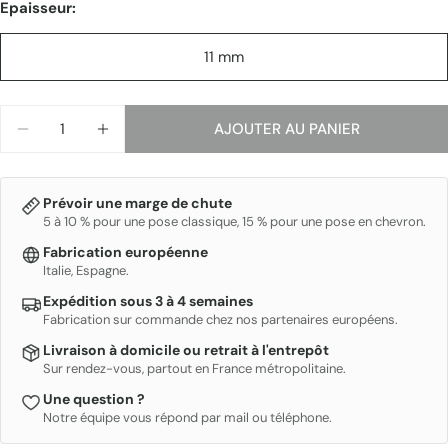
Epaisseur:
Les champs marqués * sont obligatoires.
11 mm
ENVOYER
Quantité
AJOUTER AU PANIER
DIMINUER LA QUANTITÉ POUR 3D BARS
AUGMENTER LA QUANTITÉ POUR 3D BAR
Prévoir une marge de chute
5 à 10 % pour une pose classique, 15 % pour une pose en chevron.
Fabrication européenne
Italie, Espagne.
Expédition sous 3 à 4 semaines
Fabrication sur commande chez nos partenaires européens.
Livraison à domicile ou retrait à l'entrepôt
Sur rendez-vous, partout en France métropolitaine.
Une question ?
Notre équipe vous répond par mail ou téléphone.