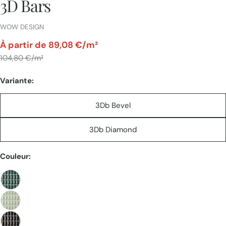
3D Bars
FOURNISSEUR:
WOW DESIGN
par
À partir de 89,08 €/m²
Prix
104,80 €/m²
Variante:
unitaire
3Db Bevel
3Db Diamond
Couleur: