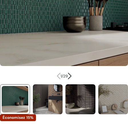
Ouvrir le média 0 en mode modal
1
/
29
Économisez
15%