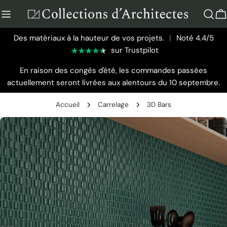
Aller
au
P
contenu
Des matériaux à la hauteur de vos projets.
|
Noté 4.4/5
sur Trustpilot
En raison des congés d'été, les commandes passées
actuellement seront livrées aux alentours du 10 septembre.
Accueil
Carrelage
3D Bars
Passer
aux
informations
sur
le
produit