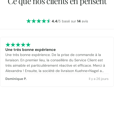
Ce que nos clients en pensent
4.4
/5 basé sur
14
avis
Une très bonne expérience
Une très bonne expérience. De la prise de commande à la
livraison. En premier lieu, la conseillère du Service Client est
très aimable et particulièrement réactive et efficace. Merci à
Alexandra ! Ensuite, la société de livraison Kuehne+Nagel a
également été parfaite. Enfin, le carrelage reçu est tout à fait
Dominique P.
Il y a 26 jours
conforme à la description et à un prix compétitif