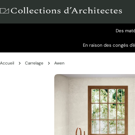
Aller
au
contenu
Des matér
En raison des congés d'
Accueil
Carrelage
Awen
Passer
aux
informations
sur
le
produit