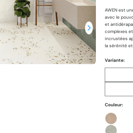
Ouvrir le média
AWEN est une 
unitaire
avec le pouvoi
et antidérapa
complexes et
incrustées a
la sérénité e
Variante:
Couleur: