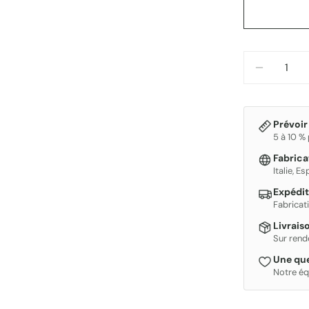
Quantité
DIMINUE
Prévoir
5 à 10 %
Fabric
Italie, E
Expédit
Fabricat
Livrais
Sur rend
Une que
Notre éq