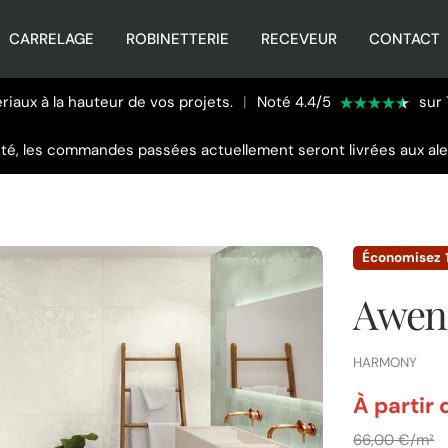
CARRELAGE
ROBINETTERIE
RECEVEUR
CONTACT
iaux à la hauteur de vos projets.
|
Noté 4.4/5
sur 
été, les commandes passées actuellement seront livrées aux al
Économisez
Awen
FOURNISSEUR:
HARMONY
par
À partir
Prix
66,00 €/m²