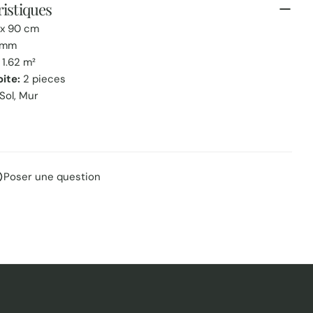
istiques
x 90 cm
 mm
1.62 m²
oite:
2 pieces
Sol, Mur
e
Poser une question