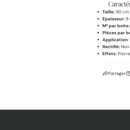
Caractér
Taille:
90 cm 
Epaisseur:
9
M² par boite:
Pièces par b
Application:
Rectifié:
Non
Effets:
Pierr
Partager