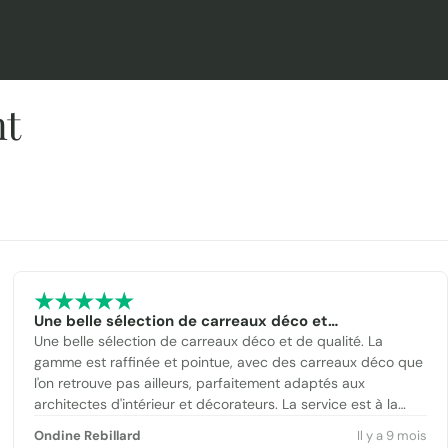
nt
Une belle sélection de carreaux déco et…
Une belle sélection de carreaux déco et de qualité. La
gamme est raffinée et pointue, avec des carreaux déco que
l'on retrouve pas ailleurs, parfaitement adaptés aux
architectes d'intérieur et décorateurs. La service est à la
hauteur des produits : réactif, professionnel, et premium.
Ondine Rebillard
Il y a 9 mois
L'équipe est toujours disponible, à l'écoute, et apporte de