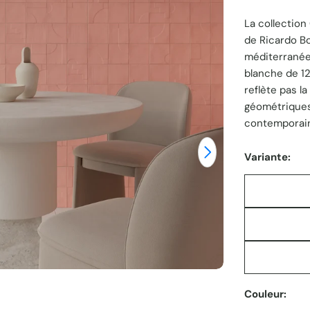
La collectio
unitaire
de Ricardo Bof
méditerranée
Ouvrir le média
blanche de 12
reflète pas l
géométriques
contemporai
Variante:
Couleur: