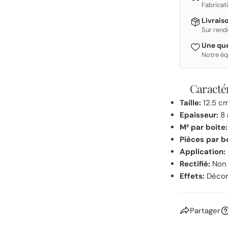
Fabricat
Livrais
Sur rend
Une que
Notre éq
Caractér
Taille:
12.5 cm
Epaisseur:
8
M² par boite:
Pièces par b
Application:
Rectifié:
Non
Effets:
Déco
Partager