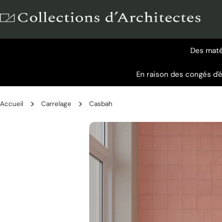
Aller
au
contenu
Des matér
En raison des congés d'
Accueil
Carrelage
Casbah
Passer
aux
informations
sur
le
produit