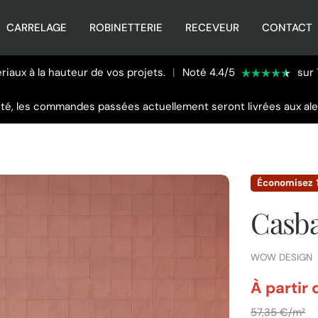
CARRELAGE
ROBINETTERIE
RECEVEUR
CONTACT
iaux à la hauteur de vos projets.
|
Noté 4.4/5
sur 
été, les commandes passées actuellement seront livrées aux al
Économisez
Casb
FOURNISSEUR:
WOW DESIGN
par
À partir
Prix
57,35 €/m²