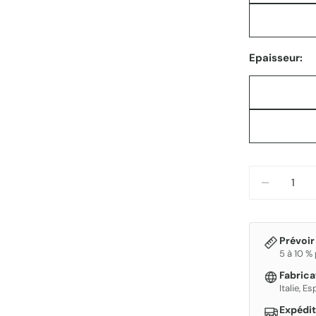
Epaisseur:
Quantité
DIMINUE
Prévoir
5 à 10 %
Fabric
Italie, E
Expédit