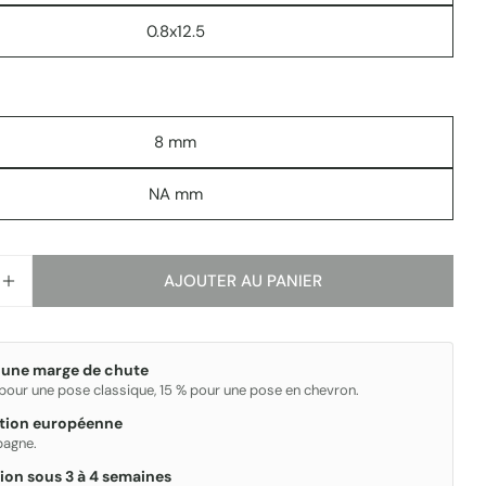
Les champs marqués * sont obligatoires.
0.8x12.5
ENVOYER
8 mm
NA mm
AJOUTER AU PANIER
R LA QUANTITÉ POUR CASBAH
AUGMENTER LA QUANTITÉ POUR CASBAH
 une marge de chute
 pour une pose classique, 15 % pour une pose en chevron.
ation européenne
spagne.
ion sous 3 à 4 semaines