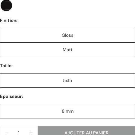
Partager
Votre
message
Finition:
Les champs marqués * sont obligatoires.
Gloss
ENVOYER
Matt
Taille:
5x15
Epaisseur:
8 mm
Quantité
AJOUTER AU PANIER