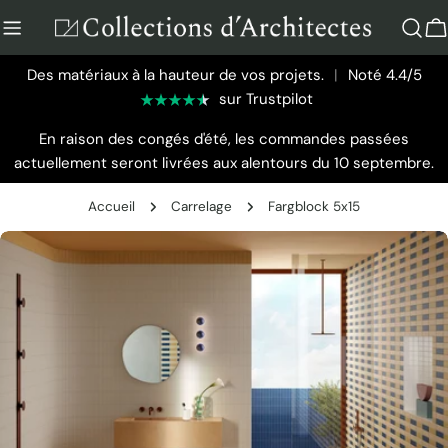
Aller
au
P
contenu
Des matériaux à la hauteur de vos projets.
|
Noté 4.4/5
sur Trustpilot
En raison des congés d'été, les commandes passées
actuellement seront livrées aux alentours du 10 septembre.
Accueil
Carrelage
Fargblock 5x15
Passer
aux
informations
sur
le
produit
Ouvrir le média 0 en mode modal