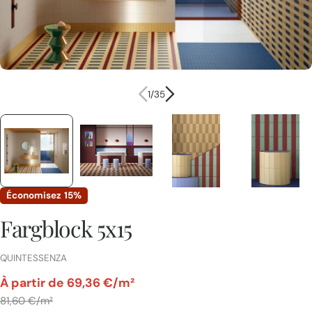
1
/
35
Économisez
15%
Fargblock 5x15
FOURNISSEUR:
QUINTESSENZA
par
À partir de 69,36 €/m²
Prix
81,60 €/m²