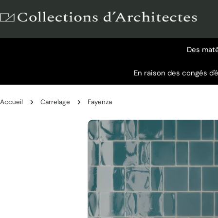
Aller
au
contenu
Des matér
En raison des congés d'
Accueil
Carrelage
Fayenza
Passer
aux
informations
sur
le
produit