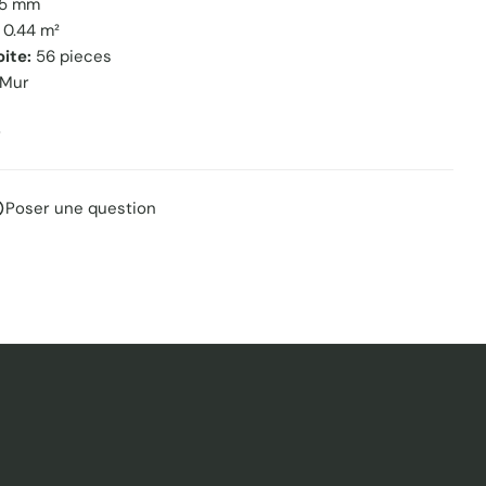
.5 mm
0.44 m²
oite:
56 pieces
Mur
r
Poser une question