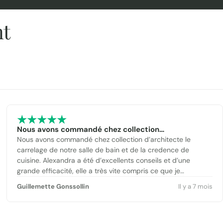
nt
Nous avons commandé chez collection…
Nous avons commandé chez collection d’architecte le
carrelage de notre salle de bain et de la credence de
cuisine. Alexandra a été d’excellents conseils et d’une
grande efficacité, elle a très vite compris ce que je
cherchais. Réception dans le délais annoncé sans aucun
Guillemette Gonssollin
Il y a 7 mois
soucis. Lionel nous a même aidé à charger la marchandise à
l’entrepôt :-) Bien entendu, le carrelage est très beau et
parfaitement conforme à ce que nous attendions.