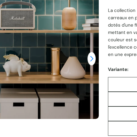
La collection
unitaire
carreaux en p
dotés d'une fi
Ouvrir le média
mettant en va
couleur est 
l'excellence
en une expres
Variante: