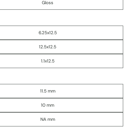
Gloss
COPIE
Partager
Votre
message
6.25x12.5
Les champs marqués * sont obligatoires.
12.5x12.5
ENVOYER
1.1x12.5
11.5 mm
10 mm
NA mm