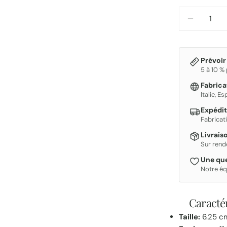
Quantité
DIMINUE
Prévoir
5 à 10 %
Fabric
Italie, E
Expédit
Fabricat
Livrais
Sur rend
Une que
Notre éq
Caractér
Taille:
6.25 cm