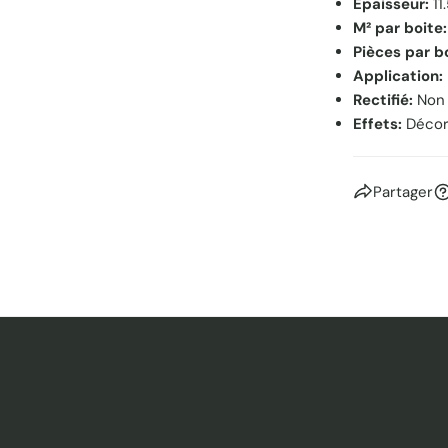
Epaisseur:
11
M² par boite:
Pièces par b
Application:
Rectifié:
Non
Effets:
Déco
Partager