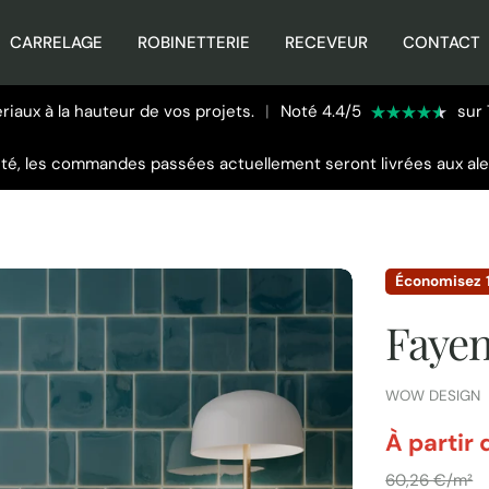
CARRELAGE
ROBINETTERIE
RECEVEUR
CONTACT
iaux à la hauteur de vos projets.
|
Noté 4.4/5
sur 
été, les commandes passées actuellement seront livrées aux al
Économisez
Faye
FOURNISSEUR:
WOW DESIGN
par
À partir 
Prix
60,26 €/m²