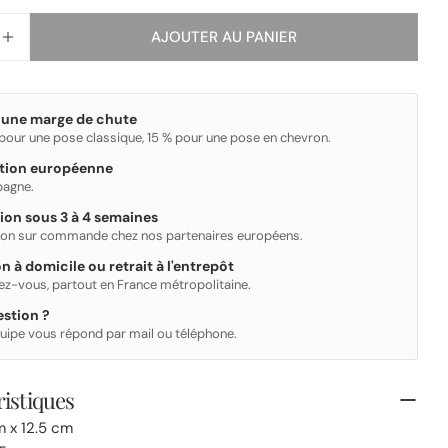
AJOUTER AU PANIER
R LA QUANTITÉ POUR FAYENZA
AUGMENTER LA QUANTITÉ POUR FAYENZA
 une marge de chute
 pour une pose classique, 15 % pour une pose en chevron.
ation européenne
spagne.
ion sous 3 à 4 semaines
ion sur commande chez nos partenaires européens.
on à domicile ou retrait à l'entrepôt
ez-vous, partout en France métropolitaine.
stion ?
uipe vous répond par mail ou téléphone.
istiques
 x 12.5 cm