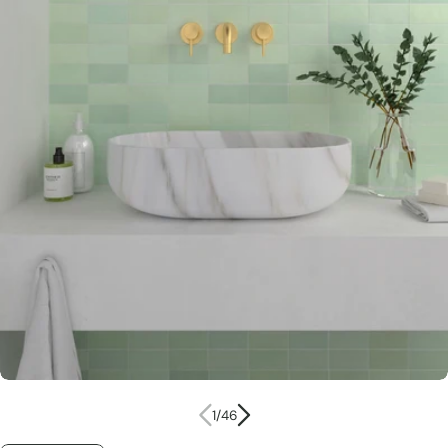
Ouvrir le média 0 en mode modal
1
/
46