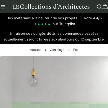
Aller
au
P
contenu
Des matériaux à la hauteur de vos projets.
|
Noté 4.4/5
sur Trustpilot
En raison des congés d'été, les commandes passées
actuellement seront livrées aux alentours du 10 septembre.
Accueil
Carrelage
Fez
Passer
aux
informations
sur
le
produit