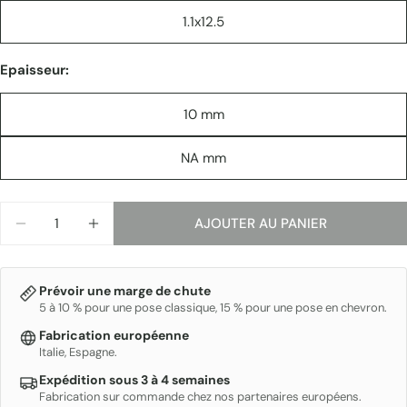
1.1x12.5
Epaisseur:
10 mm
NA mm
Quantité
AJOUTER AU PANIER
DIMINUER LA QUANTITÉ POUR FEZ
AUGMENTER LA QUANTITÉ POUR FEZ
Prévoir une marge de chute
5 à 10 % pour une pose classique, 15 % pour une pose en chevron.
Fabrication européenne
Italie, Espagne.
Expédition sous 3 à 4 semaines
Fabrication sur commande chez nos partenaires européens.