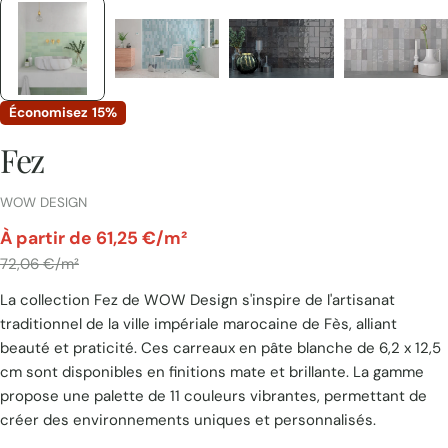
Économisez
15%
Fez
FOURNISSEUR:
WOW DESIGN
par
À partir de 61,25 €/m²
Prix
72,06 €/m²
La collection Fez de WOW Design s'inspire de l'artisanat
unitaire
traditionnel de la ville impériale marocaine de Fès, alliant
beauté et praticité. Ces carreaux en pâte blanche de 6,2 x 12,5
cm sont disponibles en finitions mate et brillante. La gamme
propose une palette de 11 couleurs vibrantes, permettant de
créer des environnements uniques et personnalisés.