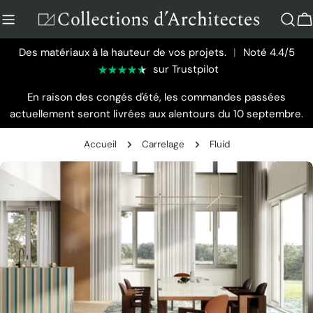
Aller
au
P
contenu
Des matériaux à la hauteur de vos projets.
|
Noté 4.4/5
sur Trustpilot
En raison des congés d'été, les commandes passées
actuellement seront livrées aux alentours du 10 septembre.
Accueil
Carrelage
Fluid
Passer
aux
informations
sur
le
produit
Ouvrir le média 0 en mode modal