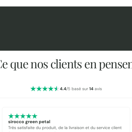
e que nos clients en pense
4.4
/5 basé sur
14
avis
sirocco green petal
Très satisfaite du produit, de la livraison et du service client