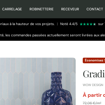
CARRELAGE
ROBINETTERIE
RECEVEUR
CONTACT
iaux à la hauteur de vos projets.
|
Noté 4.4/5
sur 
été, les commandes passées actuellement seront livrées aux al
Économisez
Gradi
FOURNISSEUR:
WOW DESIGN
par
À partir
Ouvrir le média
Prix
72,06 €/m²