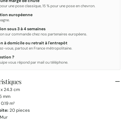
 une marge de chute
Votre
 pour une pose classique, 15 % pour une pose en chevron.
email
ation européenne
Partager ce produit
Ton
spagne.
téléphone
COPIE
ion sous 3 à 4 semaines
Partager
Votre
ion sur commande chez nos partenaires européens.
message
on à domicile ou retrait à l'entrepôt
ez-vous, partout en France métropolitaine.
stion ?
Les champs marqués * sont obligatoires.
uipe vous répond par mail ou téléphone.
ENVOYER
istiques
 x 24.3 cm
5 mm
0.19 m²
oite:
20 pieces
Mur