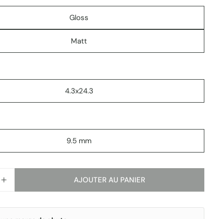
Gloss
Matt
4.3x24.3
9.5 mm
Poser une question
AJOUTER AU PANIER
R LA QUANTITÉ POUR GRADIENT
AUGMENTER LA QUANTITÉ POUR GRADIENT
Votre
nom