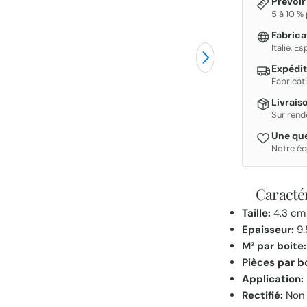
Prévoir
5 à 10 %
Fabric
Italie, E
Expédit
Fabricat
Livrais
Sur rend
Une que
Notre éq
Caractér
Taille:
4.3 cm
Epaisseur:
9.
M² par boite:
Pièces par b
Application:
Rectifié:
Non