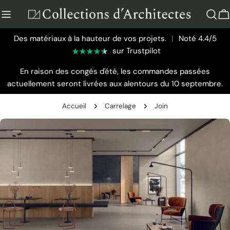
Aller
au
P
contenu
Des matériaux à la hauteur de vos projets.
|
Noté 4.4/5
sur Trustpilot
En raison des congés d'été, les commandes passées
actuellement seront livrées aux alentours du 10 septembre.
Accueil
Carrelage
Join
Passer
aux
informations
sur
le
produit
Ouvrir le média 0 en mode modal