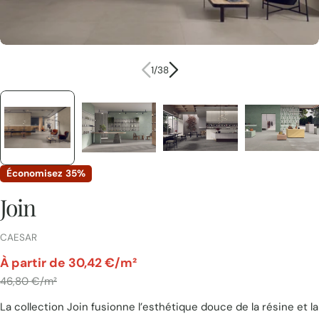
1
/
38
Économisez
35%
Join
FOURNISSEUR:
CAESAR
par
À partir de 30,42 €/m²
Prix
46,80 €/m²
La collection Join fusionne l’esthétique douce de la résine et la
unitaire