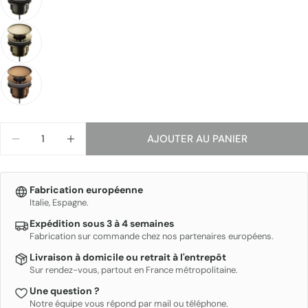
Partager ce produit
Ton
téléphone
COPIE
Partager
Votre
message
Les champs marqués * sont obligatoires.
Quantité
AJOUTER AU PANIER
DIMINUER LA QUANTITÉ POUR LOOP - BONDE CLI
AUGMENTER LA QUANTITÉ POUR LOOP -
ENVOYER
Fabrication européenne
Italie, Espagne.
Expédition sous 3 à 4 semaines
Fabrication sur commande chez nos partenaires européens.
Livraison à domicile ou retrait à l'entrepôt
Sur rendez-vous, partout en France métropolitaine.
Une question ?
Notre équipe vous répond par mail ou téléphone.