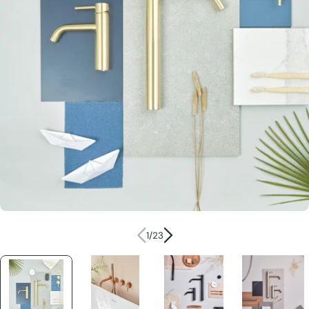
Ouvrir le média 0 en mode modal
1
/
23