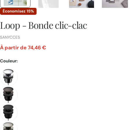
Économisez
15%
Loop - Bonde clic-clac
FOURNISSEUR:
SANYCCES
À partir de 74,46 €
Prix
Couleur:
unitaire
Poser une question
Votre
nom
Votre
email