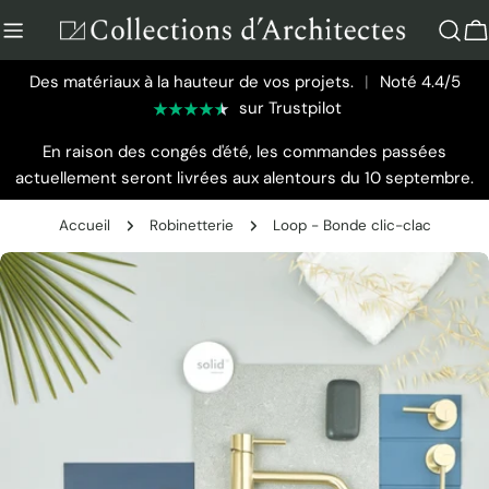
Aller
au
P
contenu
Des matériaux à la hauteur de vos projets.
|
Noté 4.4/5
sur Trustpilot
En raison des congés d'été, les commandes passées
actuellement seront livrées aux alentours du 10 septembre.
Accueil
Robinetterie
Loop - Bonde clic-clac
Passer
aux
informations
sur
le
produit