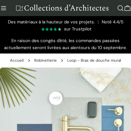
Aller
au
P
contenu
Des matériaux à la hauteur de vos projets.
|
Noté 4.4/5
sur Trustpilot
En raison des congés d'été, les commandes passées
actuellement seront livrées aux alentours du 10 septembre.
Accueil
Robinetterie
Loop - Bras de douche mural
Passer
aux
informations
sur
le
produit