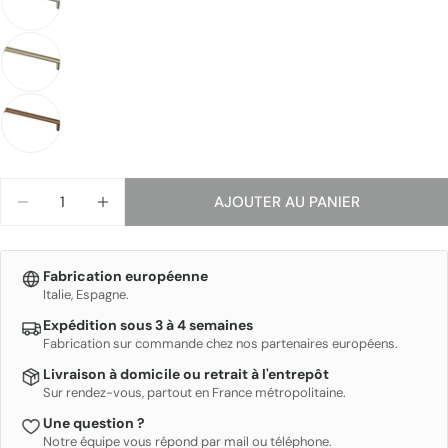
email
Partager ce produit
Ton
téléphone
COPIE
Partager
Votre
message
Quantité
Les champs marqués * sont obligatoires.
AJOUTER AU PANIER
DIMINUER LA QUANTITÉ POUR LOOP - BRAS DE 
AUGMENTER LA QUANTITÉ POUR LOOP -
ENVOYER
Fabrication européenne
Italie, Espagne.
Expédition sous 3 à 4 semaines
Fabrication sur commande chez nos partenaires européens.
Livraison à domicile ou retrait à l'entrepôt
Sur rendez-vous, partout en France métropolitaine.
Une question ?
Notre équipe vous répond par mail ou téléphone.