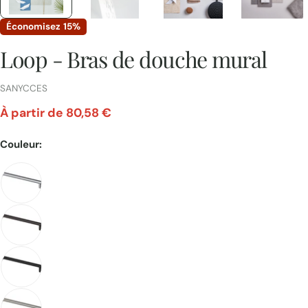
Économisez
15%
Loop - Bras de douche mural
FOURNISSEUR:
SANYCCES
À partir de 80,58 €
Prix
Couleur:
unitaire
Poser une question
Votre
nom
Votre