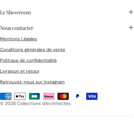
Le Showroom
Nous contacter
Mentions Légales
Conditions générales de vente
Politique de confidentialité
Livraison et retour
Retrouvez-nous sur Instagram
Méthodes
de
© 2026
Collections d'Architectes
.
payement
Accueil
Recherche
Panier
Produits