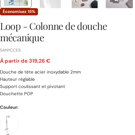
Économisez
15%
Loop - Colonne de douche
mécanique
FOURNISSEUR:
SANYCCES
À partir de 319,26 €
Prix
Douche de tête acier inoxydable 2mm
unitaire
Hauteur réglable
Support coulissant et pivotant
Douchette POP
Couleur:
Poser une question