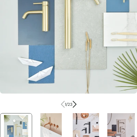
Ouvrir le média 0 en mode modal
1
/
23