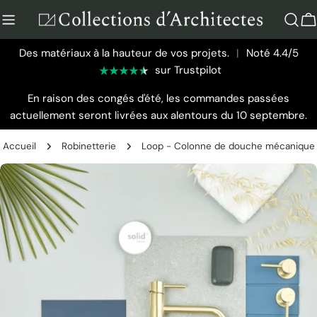
Aller
au
P
contenu
Des matériaux à la hauteur de vos projets.
|
Noté 4.4/5
sur Trustpilot
En raison des congés d'été, les commandes passées
actuellement seront livrées aux alentours du 10 septembre.
Accueil
Robinetterie
Loop - Colonne de douche mécanique
Passer
aux
informations
sur
le
produit