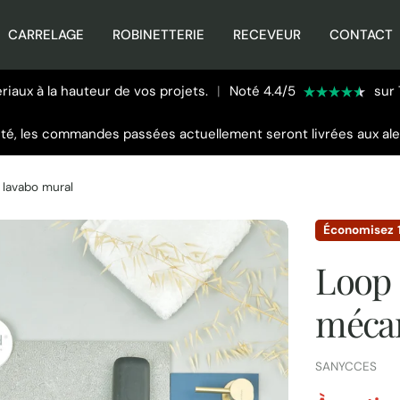
CARRELAGE
ROBINETTERIE
RECEVEUR
CONTACT
iaux à la hauteur de vos projets.
|
Noté 4.4/5
sur 
été, les commandes passées actuellement seront livrées aux al
 lavabo mural
Économisez
Loop 
mécan
FOURNISSEUR:
SANYCCES