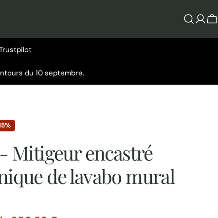
Se
P
conn
Trustpilot
entours du 10 septembre.
15%
- Mitigeur encastré
ique de lavabo mural