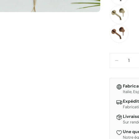
Quantité
DIMINUE
Fabric
Italie, E
Expédit
Fabricat
Livrais
Sur rend
Une que
Notre éq