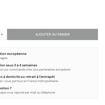
Les champs marqués * sont obligatoires.
ENVOYER
AJOUTER AU PANIER
R LA QUANTITÉ POUR LOOP - MITIGEUR MÉCANIQUE 
AUGMENTER LA QUANTITÉ POUR LOOP - MITIGEUR 
ation européenne
spagne.
ion sous 3 à 4 semaines
ion sur commande chez nos partenaires européens.
on à domicile ou retrait à l'entrepôt
ez-vous, partout en France métropolitaine.
stion ?
uipe vous répond par mail ou téléphone.