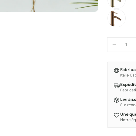
Quantité
DIMINUE
Fabric
Italie, E
Expédit
Fabricat
Livrais
Sur rend
Une que
Notre éq