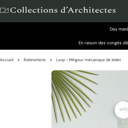
Aller
au
contenu
Des matér
En raison des congés d'
Accueil
Robinetterie
Loop - Mitigeur mécanique de bidet
Passer
aux
informations
sur
le
produit