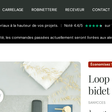
CARRELAGE
ROBINETTERIE
RECEVEUR
CONTACT
iaux à la hauteur de vos projets.
|
Noté 4.4/5
sur 
été, les commandes passées actuellement seront livrées aux al
Économisez
Loop 
bidet
FOURNISSEUR:
SANYCCES