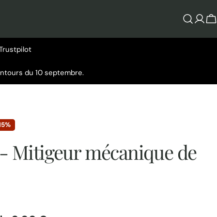
Se
P
conn
Trustpilot
entours du 10 septembre.
15%
- Mitigeur mécanique de