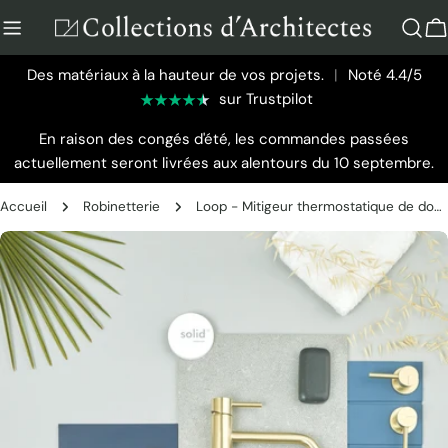
Aller
au
P
contenu
Des matériaux à la hauteur de vos projets.
|
Noté 4.4/5
sur Trustpilot
En raison des congés d'été, les commandes passées
actuellement seront livrées aux alentours du 10 septembre.
Accueil
Robinetterie
Loop - Mitigeur thermostatique de douche avec douchette
Passer
aux
informations
sur
le
produit