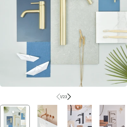
Ouvrir le média 0 en mode modal
1
/
23