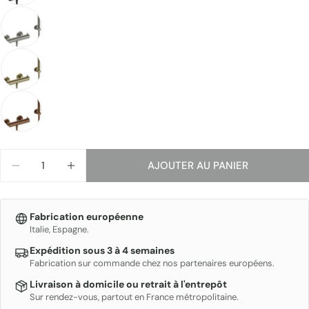
Votre
email
Partager ce produit
Ton
téléphone
COPIE
Partager
Votre
message
Les champs marqués * sont obligatoires.
Quantité
AJOUTER AU PANIER
DIMINUER LA QUANTITÉ POUR LOOP - MITIGEUR
AUGMENTER LA QUANTITÉ POUR LOOP -
ENVOYER
Fabrication européenne
Italie, Espagne.
Expédition sous 3 à 4 semaines
Fabrication sur commande chez nos partenaires européens.
Livraison à domicile ou retrait à l'entrepôt
Sur rendez-vous, partout en France métropolitaine.