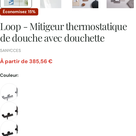
Économisez
15%
Loop - Mitigeur thermostatique
de douche avec douchette
FOURNISSEUR:
SANYCCES
À partir de 385,56 €
Prix
Couleur:
unitaire
Poser une question
Votre
nom