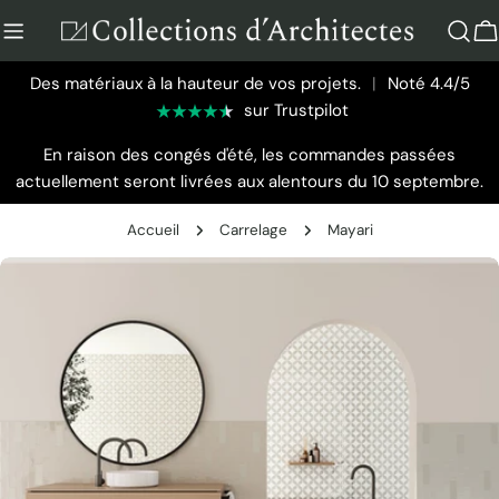
Aller
au
P
contenu
Des matériaux à la hauteur de vos projets.
|
Noté 4.4/5
sur Trustpilot
En raison des congés d'été, les commandes passées
actuellement seront livrées aux alentours du 10 septembre.
Accueil
Carrelage
Mayari
Passer
aux
informations
sur
le
produit
Ouvrir le média 0 en mode modal