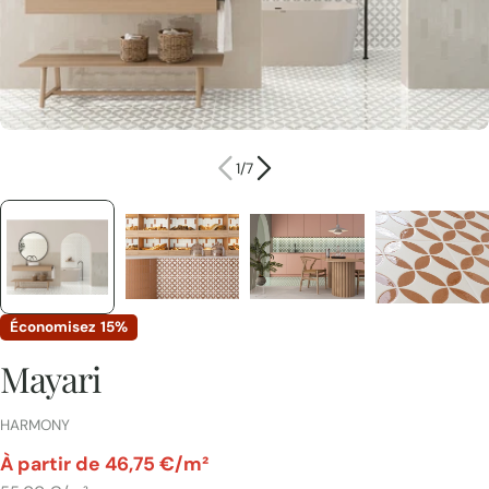
1
/
7
Économisez
15%
Mayari
FOURNISSEUR:
HARMONY
par
À partir de 46,75 €/m²