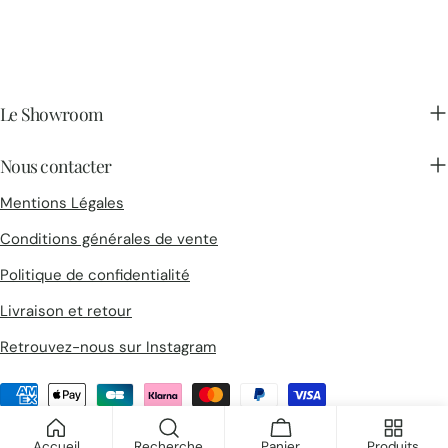
Le Showroom
Nous contacter
Mentions Légales
Conditions générales de vente
Politique de confidentialité
Livraison et retour
Retrouvez-nous sur Instagram
Méthodes
de
© 2026
Collections d'Architectes
.
payement
Accueil
Recherche
Panier
Produits