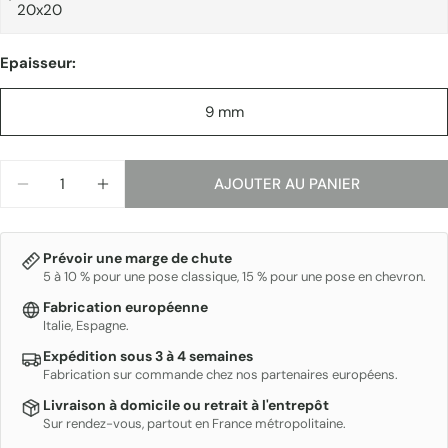
ENVOYER
Epaisseur:
9 mm
Quantité
AJOUTER AU PANIER
DIMINUER LA QUANTITÉ POUR PIETRA DI OSTUNI
AUGMENTER LA QUANTITÉ POUR PIETRA 
Prévoir une marge de chute
5 à 10 % pour une pose classique, 15 % pour une pose en chevron.
Fabrication européenne
Italie, Espagne.
Expédition sous 3 à 4 semaines
Fabrication sur commande chez nos partenaires européens.
Livraison à domicile ou retrait à l'entrepôt
Sur rendez-vous, partout en France métropolitaine.