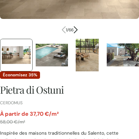
1
/
66
Économisez
35%
Pietra di Ostuni
FOURNISSEUR:
CERDOMUS
par
À partir de 37,70 €/m²
Prix
58,00 €/m²
Inspirée des maisons traditionnelles du Salento, cette
unitaire