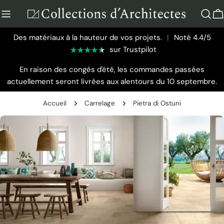
Aller
au
P
contenu
Des matériaux à la hauteur de vos projets.
|
Noté 4.4/5
sur Trustpilot
En raison des congés d'été, les commandes passées
actuellement seront livrées aux alentours du 10 septembre.
Accueil
Carrelage
Pietra di Ostuni
Passer
aux
informations
sur
le
produit
Ouvrir le média 0 en mode modal