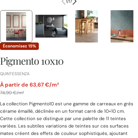
1
/
17
Économisez
15%
Pigmento 10x10
FOURNISSEUR:
QUINTESSENZA
par
À partir de 63,67 €/m²
Prix
74,90 €/m²
​La collection Pigmento10 est une gamme de carreaux en grès
unitaire
cérame émaillé, déclinée en un format carré de 10×10 cm.
Cette collection se distingue par une palette de 11 teintes
variées. Les subtiles variations de teintes sur ces surfaces
mates créent des effets de couleur sophistiqués, ajoutant