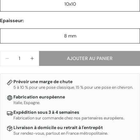
10x10
Epaisseur:
8 mm
Quantité
AJOUTER AU PANIER
DIMINUER LA QUANTITÉ POUR PIGMENTO 10X10
AUGMENTER LA QUANTITÉ POUR PIGMEN
Prévoir une marge de chute
5 à 10 % pour une pose classique, 15 % pour une pose en chevron.
Fabrication européenne
Italie, Espagne.
Expédition sous 3 à 4 semaines
Fabrication sur commande chez nos partenaires européens.
Livraison à domicile ou retrait à l'entrepôt
Sur rendez-vous, partout en France métropolitaine.