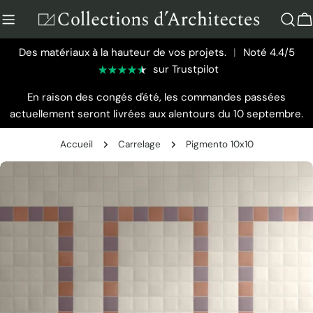
Aller
au
P
contenu
Des matériaux à la hauteur de vos projets.
|
Noté 4.4/5
sur Trustpilot
En raison des congés d'été, les commandes passées
actuellement seront livrées aux alentours du 10 septembre.
Accueil
Carrelage
Pigmento 10x10
Passer
aux
informations
sur
le
produit