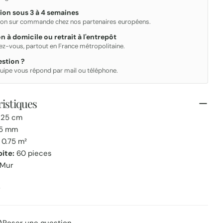
ion sous 3 à 4 semaines
ion sur commande chez nos partenaires européens.
on à domicile ou retrait à l'entrepôt
ez-vous, partout en France métropolitaine.
stion ?
uipe vous répond par mail ou téléphone.
istiques
 25 cm
5 mm
0.75 m²
oite:
60 pieces
Mur
r
Poser une question