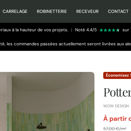
CARRELAGE
ROBINETTERIE
RECEVEUR
CONTACT
iaux à la hauteur de vos projets.
|
Noté 4.4/5
sur 
été, les commandes passées actuellement seront livrées aux al
Économisez
Potte
FOURNISSEUR:
WOW DESIGN
par
À partir
Prix
57,00 €/m²