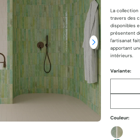
La collectio
unitaire
travers des 
disponibles en
Ouvrir le média
présentent de
l'artisanat fa
apportant un
intérieurs.
Variante:
Couleur: