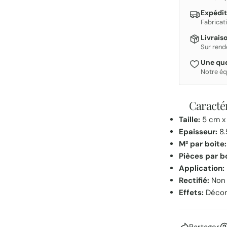
Expédit
Fabricat
Livrais
Sur rend
Une que
Notre éq
Caractér
Taille:
5 cm x
Epaisseur:
8.
M² par boite:
Pièces par b
Application:
Rectifié:
Non
Effets:
Déco
Partager