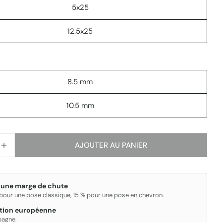
5x25
Les champs marqués * sont obligatoires.
12.5x25
ENVOYER
8.5 mm
10.5 mm
AJOUTER AU PANIER
R LA QUANTITÉ POUR POTTERS
AUGMENTER LA QUANTITÉ POUR POTTERS
 une marge de chute
 pour une pose classique, 15 % pour une pose en chevron.
ation européenne
spagne.