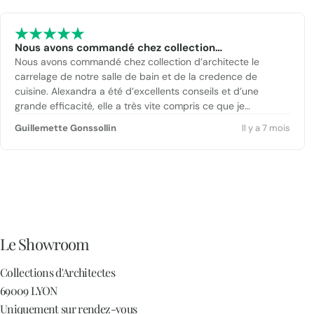
Nous avons commandé chez collection…
Nous avons commandé chez collection d’architecte le
carrelage de notre salle de bain et de la credence de
cuisine. Alexandra a été d’excellents conseils et d’une
grande efficacité, elle a très vite compris ce que je
cherchais. Réception dans le délais annoncé sans aucun
Guillemette Gonssollin
Il y a 7 mois
soucis. Lionel nous a même aidé à charger la marchandise à
l’entrepôt :-) Bien entendu, le carrelage est très beau et
parfaitement conforme à ce que nous attendions.
Le Showroom
Collections d'Architectes
69009 LYON
Uniquement sur rendez-vous