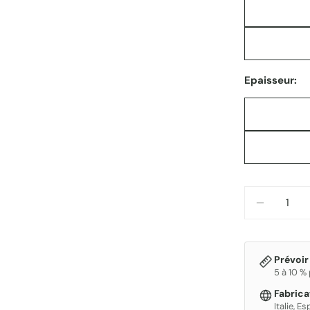
Epaisseur:
Quantité
DIMINUE
Prévoir
5 à 10 %
Fabric
Italie, E