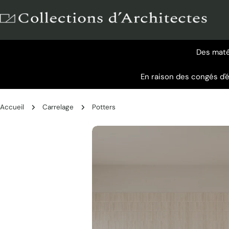
Aller
au
contenu
Des matér
En raison des congés d'
Accueil
Carrelage
Potters
Passer
aux
informations
sur
le
produit