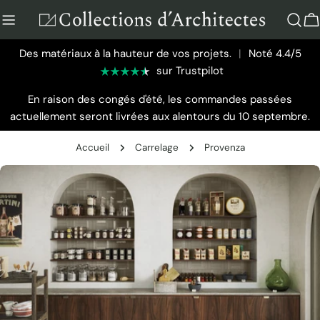
Aller
au
P
contenu
Des matériaux à la hauteur de vos projets.
|
Noté 4.4/5
sur Trustpilot
En raison des congés d'été, les commandes passées
actuellement seront livrées aux alentours du 10 septembre.
Accueil
Carrelage
Provenza
Passer
aux
informations
sur
le
produit
Ouvrir le média 0 en mode modal