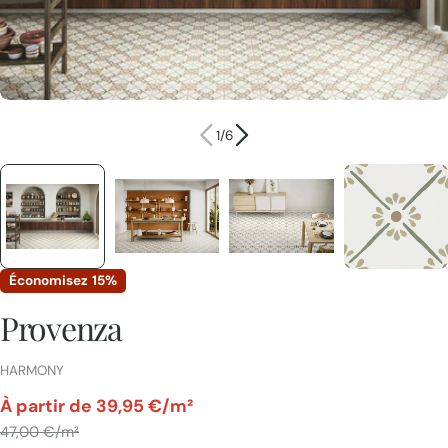
1
/
6
Économisez
15%
Provenza
FOURNISSEUR:
HARMONY
par
À partir de 39,95 €/m²
Prix
47,00 €/m²