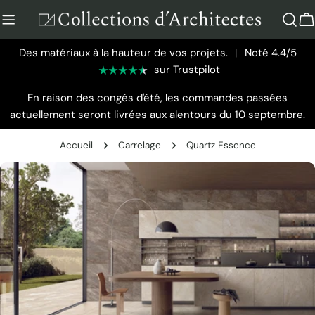
Aller
au
P
contenu
Des matériaux à la hauteur de vos projets.
|
Noté 4.4/5
sur Trustpilot
En raison des congés d'été, les commandes passées
actuellement seront livrées aux alentours du 10 septembre.
Accueil
Carrelage
Quartz Essence
Passer
aux
informations
sur
le
produit
Ouvrir le média 0 en mode modal