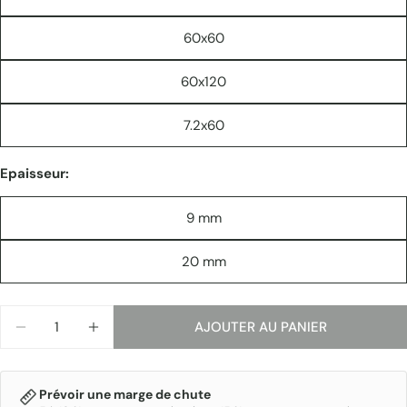
60x60
Les champs marqués * sont obligatoires.
60x120
ENVOYER
7.2x60
Epaisseur:
9 mm
20 mm
Quantité
AJOUTER AU PANIER
DIMINUER LA QUANTITÉ POUR QUARTZ ESSENCE
AUGMENTER LA QUANTITÉ POUR QUARTZ
Prévoir une marge de chute