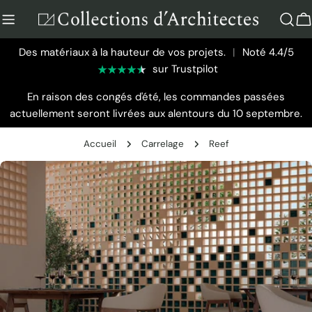
Aller
au
P
contenu
Des matériaux à la hauteur de vos projets.
|
Noté 4.4/5
sur Trustpilot
En raison des congés d'été, les commandes passées
actuellement seront livrées aux alentours du 10 septembre.
Accueil
Carrelage
Reef
Passer
aux
informations
sur
le
produit