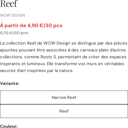
Reef
FOURNISSEUR:
WOW DESIGN
par
À partir de 4,90 €/30 pcs
Prix
5,76 €/30 pcs
La collection Reef de WOW Design se distingue par des pièces
unitaire
ajourées pouvant être associées à des carreaux plats d'autres
collections, comme Roots S, permettant de créer des espaces
inspirants et lumineux. Elle transforme vos murs en véritables
œuvres d’art inspirées par la nature.
Variante:
Narrow Reef
Reef
Couleur: