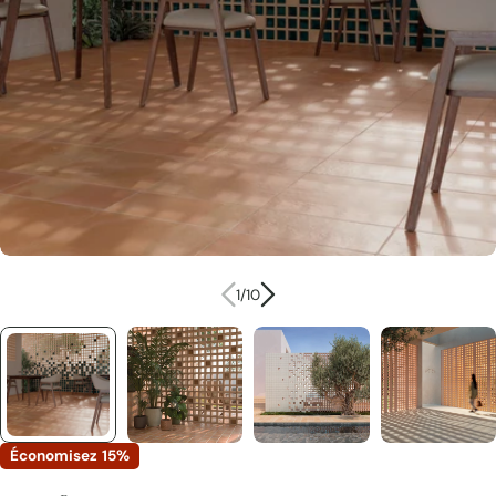
Ouvrir le média 0 en mode modal
1
/
10
Économisez
15%