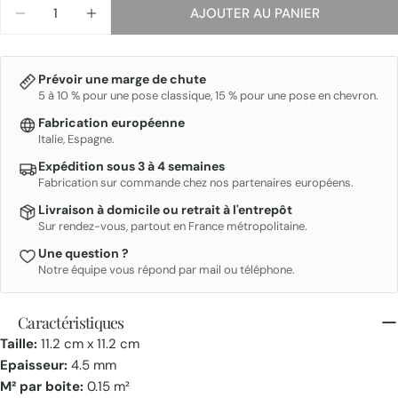
Quantité
ENVOYER
AJOUTER AU PANIER
DIMINUER LA QUANTITÉ POUR REEF
AUGMENTER LA QUANTITÉ POUR REEF
Prévoir une marge de chute
5 à 10 % pour une pose classique, 15 % pour une pose en chevron.
Fabrication européenne
Italie, Espagne.
Expédition sous 3 à 4 semaines
Fabrication sur commande chez nos partenaires européens.
Livraison à domicile ou retrait à l'entrepôt
Sur rendez-vous, partout en France métropolitaine.
Une question ?
Notre équipe vous répond par mail ou téléphone.
Caractéristiques
Taille:
11.2 cm x 11.2 cm
Epaisseur:
4.5 mm
M² par boite:
0.15 m²