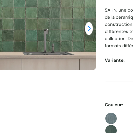
Ouvrir le média
SAHN, une col
unitaire
de la céramiq
constructions
différentes t
collection. D
formats diffé
Variante:
Couleur: