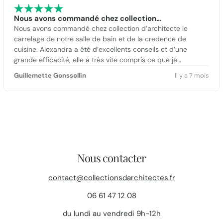
Nous avons commandé chez collection…
Nous avons commandé chez collection d’architecte le
carrelage de notre salle de bain et de la credence de
cuisine. Alexandra a été d’excellents conseils et d’une
grande efficacité, elle a très vite compris ce que je
cherchais. Réception dans le délais annoncé sans aucun
Guillemette Gonssollin
Il y a 7 mois
soucis. Lionel nous a même aidé à charger la marchandise à
l’entrepôt :-) Bien entendu, le carrelage est très beau et
parfaitement conforme à ce que nous attendions.
Nous contacter
contact@collectionsdarchitectes.fr
06 61 47 12 08
du lundi au vendredi 9h-12h