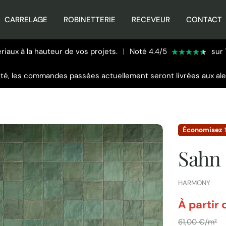
CARRELAGE
ROBINETTERIE
RECEVEUR
CONTACT
iaux à la hauteur de vos projets.
|
Noté 4.4/5
sur 
été, les commandes passées actuellement seront livrées aux al
Économisez
Sahn
FOURNISSEUR:
HARMONY
par
À partir
Prix
61,00 €/m²