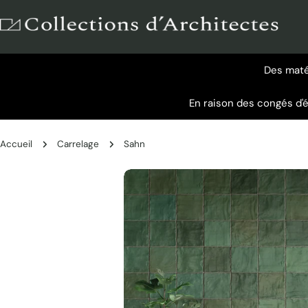
Aller
au
contenu
Des matér
En raison des congés d'
Accueil
Carrelage
Sahn
Passer
aux
informations
sur
le
produit