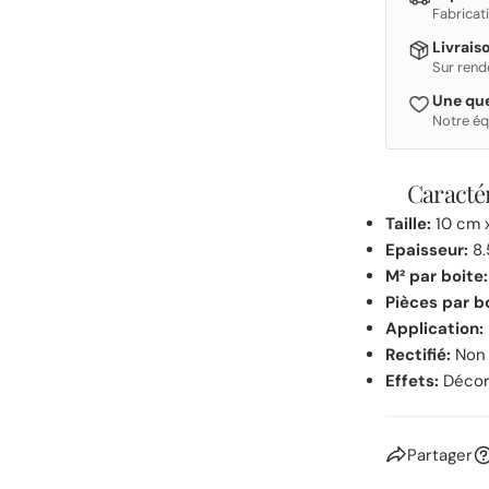
Fabricat
Livrais
Sur rend
Une que
Notre éq
Caractér
Taille:
10 cm 
Epaisseur:
8.
M² par boite:
Pièces par b
Application:
Rectifié:
Non
Effets:
Décor,
Partager