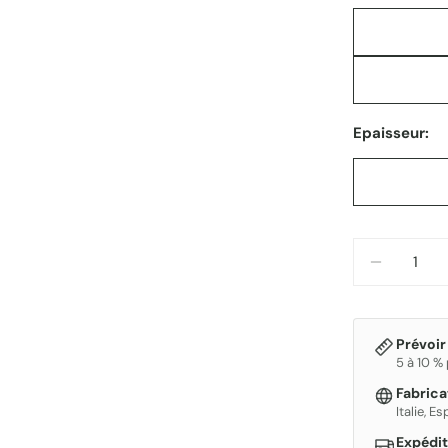
Epaisseur:
Quantité
DIMINUE
Prévoir
5 à 10 %
Fabric
Italie, E
Expédit