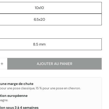
Les champs marqués * sont obligatoires.
10x10
ENVOYER
6.5x20
8.5 mm
AJOUTER AU PANIER
R LA QUANTITÉ POUR SAHN
AUGMENTER LA QUANTITÉ POUR SAHN
 une marge de chute
 pour une pose classique, 15 % pour une pose en chevron.
ation européenne
spagne.
ion sous 3 à 4 semaines