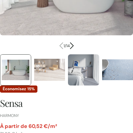
1
/
14
Économisez
15%
Sensa
FOURNISSEUR:
HARMONY
par
À partir de 60,52 €/m²