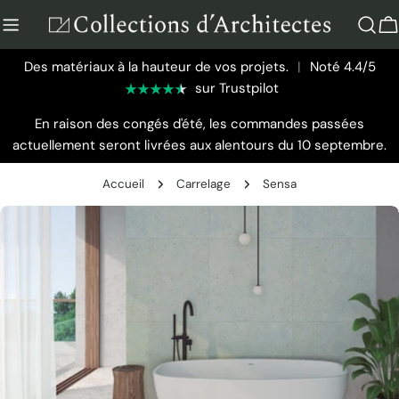
Aller
au
P
contenu
Des matériaux à la hauteur de vos projets.
|
Noté 4.4/5
sur Trustpilot
En raison des congés d'été, les commandes passées
actuellement seront livrées aux alentours du 10 septembre.
Accueil
Carrelage
Sensa
Passer
aux
informations
sur
le
produit
Ouvrir le média 0 en mode modal