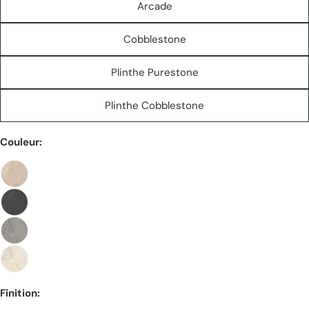
Arcade
Cobblestone
Plinthe Purestone
Plinthe Cobblestone
Couleur:
Poser une question
Votre
nom
Votre
email
Partager ce produit
Ton
téléphone
Finition:
COPIE
Partager
Votre