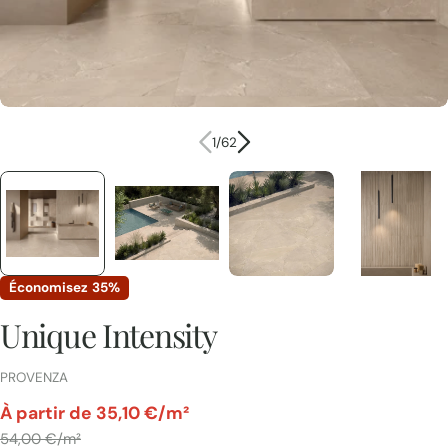
1
/
62
Économisez
35%
Unique Intensity
FOURNISSEUR:
PROVENZA
par
À partir de 35,10 €/m²
Prix
54,00 €/m²