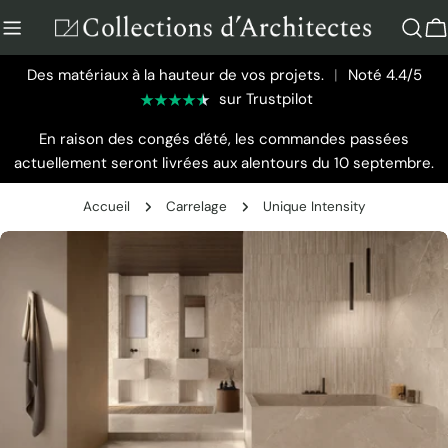
Aller
au
P
contenu
Des matériaux à la hauteur de vos projets.
|
Noté 4.4/5
sur Trustpilot
En raison des congés d'été, les commandes passées
actuellement seront livrées aux alentours du 10 septembre.
Accueil
Carrelage
Unique Intensity
Passer
aux
informations
sur
le
produit
Ouvrir le média 0 en mode modal